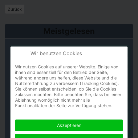
Vorheriger Beitrag: Kuhle Musik und sonst noch Kuhles
Zurück
Meistgelesen
Komparse - eine Ortsbestimmung
Wir benutzen Cookies
Sie schreit...
Wir nutzen Cookies auf unserer Website. Einige von
Der Wartekünstler
ihnen sind essenziell für den Betrieb der Seite,
während andere uns helfen, diese Website und die
Grau in meinem Kopf
Nutzererfahrung zu verbessern (Tracking Cookies).
Sie können selbst entscheiden, ob Sie die Cookies
ruf doch mal an!
zulassen möchten. Bitte beachten Sie, dass bei einer
Ablehnung womöglich nicht mehr alle
Worpswede
Funktionalitäten der Seite zur Verfügung stehen.
Frau von Flucht träumend -
Bildbeschreibung nach Joan Miró
Akzeptieren
der ästhet I