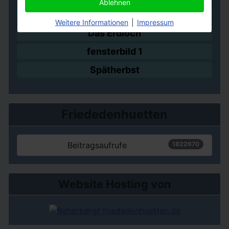
Ablehnen
Prüfung
Weitere Informationen
|
Impressum
Das Erdloch
fensterbild 1
Spätherbst
Friededenhuetten
Beitragsaufrufe
1822670
Website Hosting von