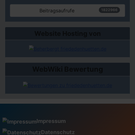
Beitragsaufrufe
1822966
Website Hosting von
WebWiki Bewertung
Impressum
Datenschutz