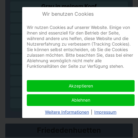
Grau in meinem Kopf
Wir benutzen Cookies
ruf doch mal an!
Wir nutzen Cookies auf unserer Website. Einige von
Worpswede
ihnen sind essenziell für den Betrieb der Seite,
während andere uns helfen, diese Website und die
Frau von Flucht träumend -
Nutzererfahrung zu verbessern (Tracking Cookies).
Bildbeschreibung nach Joan Miró
Sie können selbst entscheiden, ob Sie die Cookies
zulassen möchten. Bitte beachten Sie, dass bei einer
der ästhet I
Ablehnung womöglich nicht mehr alle
Funktionalitäten der Seite zur Verfügung stehen.
Prüfung
Das Erdloch
Akzeptieren
fensterbild 1
Ablehnen
Spätherbst
Weitere Informationen
|
Impressum
Friededenhuetten