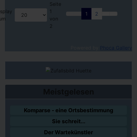
Seite
splay
1
1
2
um
von
2
Powered by
Phoca Gallery
Meistgelesen
Komparse - eine Ortsbestimmung
Sie schreit...
Der Wartekünstler