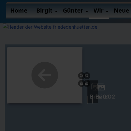
Home
Birgit
Günter
Wir
Neue 
Britz01
Britz02