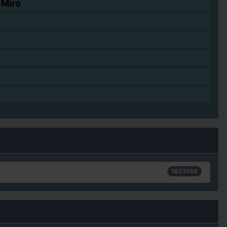
 Miró
1823169