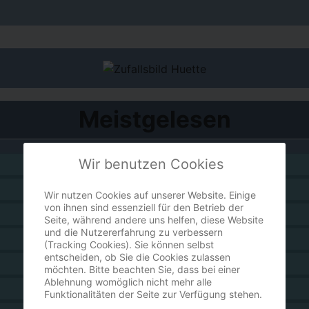
Meistgelesen
Wir benutzen Cookies
Komparse - eine Ortsbestimmung
Sie schreit...
Wir nutzen Cookies auf unserer Website. Einige
von ihnen sind essenziell für den Betrieb der
Der Wartekünstler
Seite, während andere uns helfen, diese Website
und die Nutzererfahrung zu verbessern
Grau in meinem Kopf
(Tracking Cookies). Sie können selbst
entscheiden, ob Sie die Cookies zulassen
ruf doch mal an!
möchten. Bitte beachten Sie, dass bei einer
Ablehnung womöglich nicht mehr alle
Worpswede
Funktionalitäten der Seite zur Verfügung stehen.