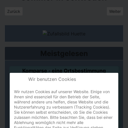
Vorheriger Beitrag: der ästhet II
Nächster B
Zurück
Weiter
Meistgelesen
Komparse - eine Ortsbestimmung
Wir benutzen Cookies
Sie schreit...
Der Wartekünstler
Wir nutzen Cookies auf unserer Website. Einige von
ihnen sind essenziell für den Betrieb der Seite,
Grau in meinem Kopf
während andere uns helfen, diese Website und die
Nutzererfahrung zu verbessern (Tracking Cookies).
ruf doch mal an!
Sie können selbst entscheiden, ob Sie die Cookies
zulassen möchten. Bitte beachten Sie, dass bei einer
Worpswede
Ablehnung womöglich nicht mehr alle
Funktionalitäten der Seite zur Verfügung stehen.